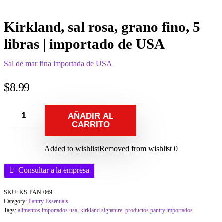
Kirkland, sal rosa, grano fino, 5
libras | importado de USA
Sal de mar fina importada de USA
$
8.99
AÑADIR AL
CARRITO
Added to wishlist
Removed from wishlist
0
Consultar a la empresa
SKU:
KS-PAN-069
Category:
Pantry Essentials
Tags:
alimentos importados usa
,
kirkland signature
,
productos pantry importados