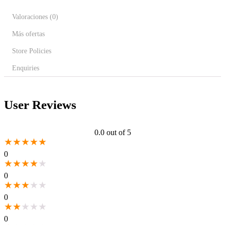
Valoraciones (0)
Más ofertas
Store Policies
Enquiries
User Reviews
0.0
out of 5
★
★
★
★
★
0
★
★
★
★
★
0
★
★
★
★
★
0
★
★
★
★
★
0