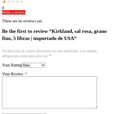
★
★
★
★
★
0
Write a review
There are no reviews yet.
Be the first to review “Kirkland, sal rosa, grano
fino, 5 libras | importado de USA”
Tu dirección de correo electrónico no será publicada.
Los campos
obligatorios están marcados con
*
Your Rating
Your Review
*